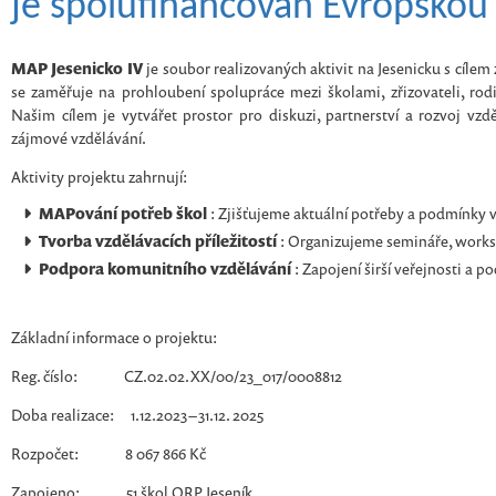
je spolufinancován Evropskou 
MAP Jesenicko IV
je soubor realizovaných aktivit na Jesenicku s cílem 
se zaměřuje na prohloubení spolupráce mezi školami, zřizovateli, rodič
Našim cílem je vytvářet prostor pro diskuzi, partnerství a rozvoj vzdě
zájmové vzdělávání.
Aktivity projektu zahrnují:
MAPování potřeb škol
: Zjišťujeme aktuální potřeby a podmínky vz
Tvorba vzdělávacích příležitostí
: Organizujeme semináře, worksh
Podpora komunitního vzdělávání
: Zapojení širší veřejnosti a p
Základní informace o projektu:
Reg. číslo: CZ.02.02.XX/00/23_017/0008812
Doba realizace: 1.12.2023 – 31.12. 2025
Rozpočet: 8 067 866 Kč
Zapojeno: 51 škol ORP Jeseník