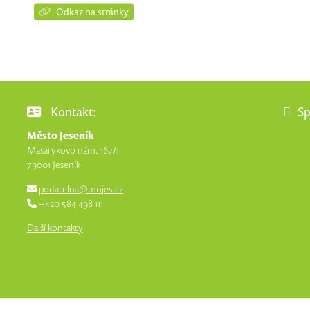
Odkaz na stránky
Kontakt:
Sp
Město Jeseník
Masarykovo nám. 167/1
79001 Jeseník
podatelna@mujes.cz
+420 584 498 111
Další kontakty