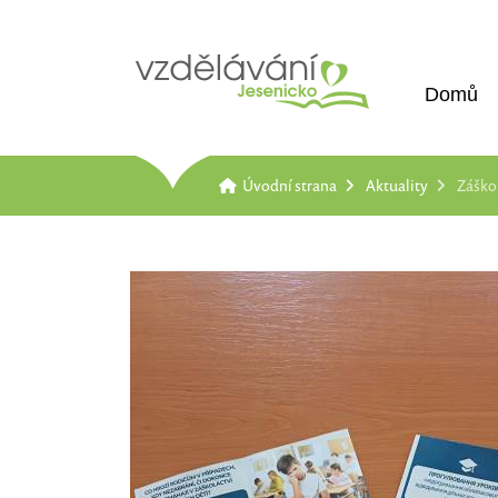
Domů
Úvodní strana
Aktuality
Záškol