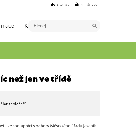
Sitemap
Přihlásit se
ormace
Kontakt
íc než jen ve třídě
dělat společně?
ravili ve spolupráci s odbory Městského úřadu Jeseník