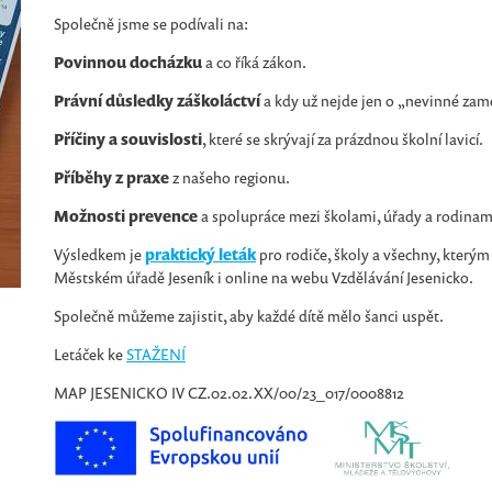
Společně jsme se podívali na:
Povinnou docházku
a co říká zákon.
Právní důsledky záškoláctví
a kdy už nejde jen o „nevinné zam
Příčiny a souvislosti
, které se skrývají za prázdnou školní lavicí.
Příběhy z praxe
z našeho regionu.
Možnosti prevence
a spolupráce mezi školami, úřady a rodinam
Výsledkem je
praktický leták
pro rodiče, školy a všechny, kterým 
Městském úřadě Jeseník i online na webu Vzdělávání Jesenicko.
Společně můžeme zajistit, aby každé dítě mělo šanci uspět.
Letáček ke
STAŽENÍ
MAP JESENICKO IV CZ.02.02.XX/00/23_017/0008812