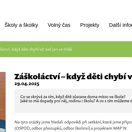
Školy a školky
Volný čas
Projekty
Další inf
áctví – když děti chybí víc než jen ve třídě
Záškoláctví – když děti chybí v
29.04.2025
Co se skrývá za tím, když dítě zůstane doma místo ve škole?
Jaké to má dopady pro něj, rodinu i školu? A co s tím můžeme 
Na tyto otázky jsme hledali odpovědi při setkání, které jsme přip
(OSPOD, odbor přestupků, odbor školství) a projektem MAP IV.